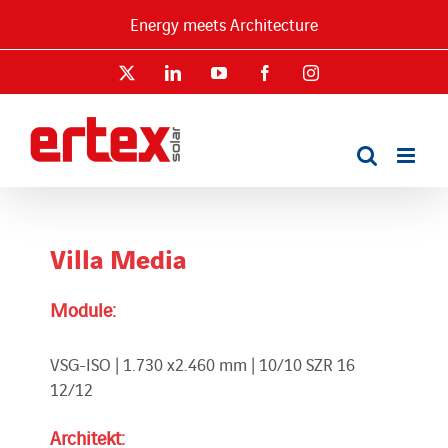
Skip
Energy meets Architecture
to
content
X
LinkedIn
YouTube
Facebook
Instagram
Villa Media
Module:
VSG-ISO | 1.730 x2.460 mm | 10/10 SZR 16
12/12
Architekt: