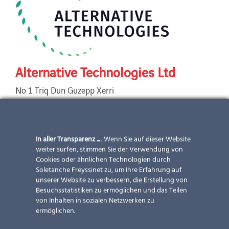
Alternative Technologies Ltd
No 1 Triq Dun Guzepp Xerri
St Julian’s STJ 1422
MALTA
Tel.: + 356 21380309
In aller Transparenz ...
. Wenn Sie auf dieser Website
weiter surfen, stimmen Sie der Verwendung von
E-Mail:
info@alternativetechnologies.com.mt
Cookies oder ähnlichen Technologien durch
www.alternativetechnologies.com.mt
Soletanche Freyssinet zu, um Ihre Erfahrung auf
unserer Website zu verbessern, die Erstellung von
Alle Leistungen vom Design über die Installation bis
Besuchsstatistiken zu ermöglichen und das Teilen
zur Wartung für alle möglichen Photovoltaik-Projekte
von Inhalten in sozialen Netzwerken zu
ermöglichen.
inkl. elektronischer Komponenten