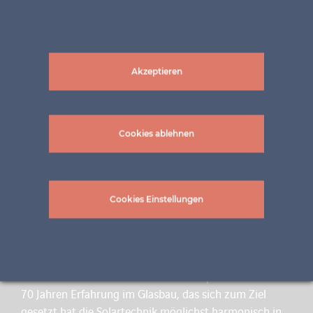
Akzeptieren
Cookies ablehnen
Cookies Einstellungen
UNSER NAME STEHT FÜR INNOVATION
ertex solar ist ein flexibles Team von Spezialisten mit
70 Jahren Erfahrung im Glasbau, das sich zum Ziel
gesetzt hat die Solartechnik möglichst harmonisch in