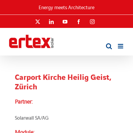
Skip
Energy meets Architecture
to
content
X
LinkedIn
YouTube
Facebook
Instagram
Carport Kirche Heilig Geist,
Zürich
Partner:
Solarwall SA/AG
Module: