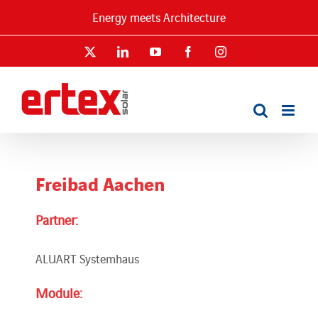
Skip
Energy meets Architecture
to
content
X
LinkedIn
YouTube
Facebook
Instagram
Freibad Aachen
Partner:
ALUART Systemhaus
Module: