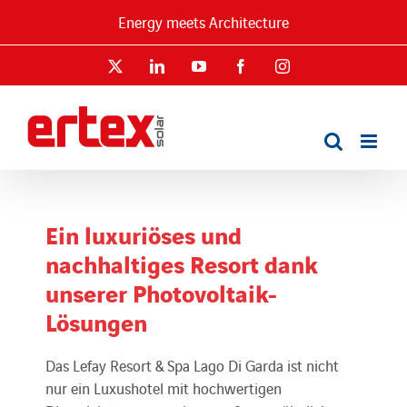
Skip
Energy meets Architecture
to
content
X
LinkedIn
YouTube
Facebook
Instagram
Ein luxuriöses und
nachhaltiges Resort dank
unserer Photovoltaik-
Lösungen
Das Lefay Resort & Spa Lago Di Garda ist nicht
nur ein Luxushotel mit hochwertigen