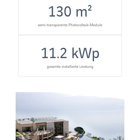
130
m²
semi-transparente Photovoltaik-Module
11.2
kWp
gesamte installierte Leistung