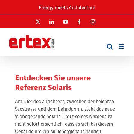
Skip
Energy meets Architecture
to
content
X
LinkedIn
YouTube
Facebook
Instagram
Entdecken Sie unsere
Referenz Solaris
Am Ufer des Zürichsees, zwischen der belebten
Seestrasse und dem Bahndamm, steht das neue
Wohngebäude Solaris. Trotz seines Namens ist
nicht sofort ersichtlich, dass es sich bei diesem
Gebäude um ein Nullenergiehaus handelt.