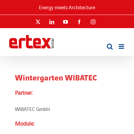
Skip
Energy meets Architecture
to
content
X
LinkedIn
YouTube
Facebook
Instagram
Wintergarten WIBATEC
Partner:
WIBATEC GmbH
Module: