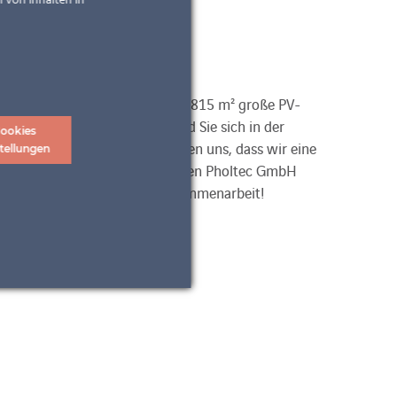
 von Inhalten in
)
roßformat entstanden. Das fast 815 m² große PV-
nne und Niederschlag, während Sie sich in der
ookies
s Amstettner Unternehmen freuen uns, dass wir eine
tellungen
r ebenfalls niederösterreichischen Pholtec GmbH
 Stelle für die großartige Zusammenarbeit!