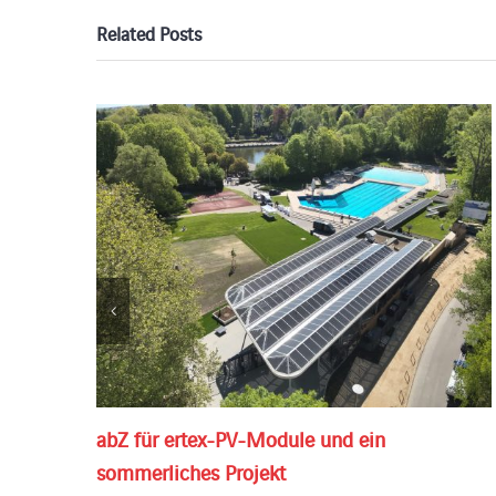
Related Posts
abZ für ertex-PV-Module und ein
sommerliches Projekt