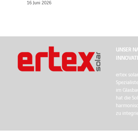
16 Juni 2026
UNSER N
INNOVAT
ertex sola
Spezialist
im Glasbau
hat die So
harmonisc
zu integri