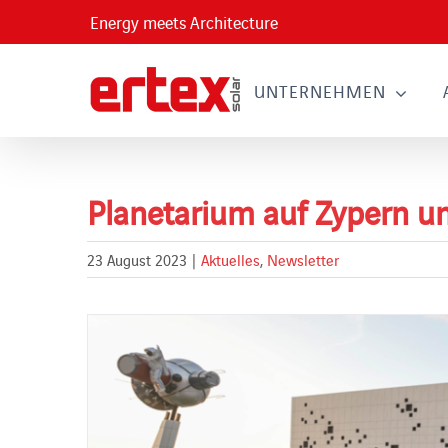
Skip
Energy meets Architecture
to
content
UNTERNEHMEN
Planetarium auf Zypern u
23 August 2023
|
Aktuelles
,
Newsletter