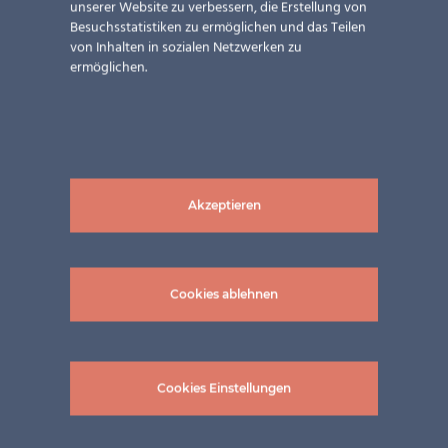
unserer Website zu verbessern, die Erstellung von
Besuchsstatistiken zu ermöglichen und das Teilen
von Inhalten in sozialen Netzwerken zu
Tiroler Versicherung und
ermöglichen.
Frühlingsgefühle
Ein Maßanzug als Fassade der Tiroler Versicherung und
wie Sie das Frühlingserwachen optimal nutzen können
Akzeptieren
4 März 2025
|
Aktuelles
,
Newsletter
Cookies ablehnen
Cookies Einstellungen