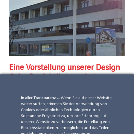
Eine Vorstellung unserer Design
Color Produktlinie und eines
Projektes in Wiener Neustadt.
In aller Transparenz ...
. Wenn Sie auf dieser Website
Eine Vorstellung unserer Design Color Produktlinie und
weiter surfen, stimmen Sie der Verwendung von
eines Projektes in Wiener Neustadt.
Cookies oder ähnlichen Technologien durch
Soletanche Freyssinet zu, um Ihre Erfahrung auf
unserer Website zu verbessern, die Erstellung von
Besuchsstatistiken zu ermöglichen und das Teilen
24 Juni 2020
|
Aktuelles
,
Lösungen
,
Newsletter
,
Projekt