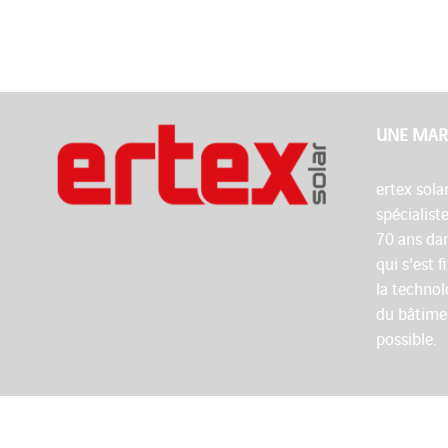
UNE MAR
ertex sola
spécialist
70 ans dan
qui s'est 
la technol
du bâtime
possible.