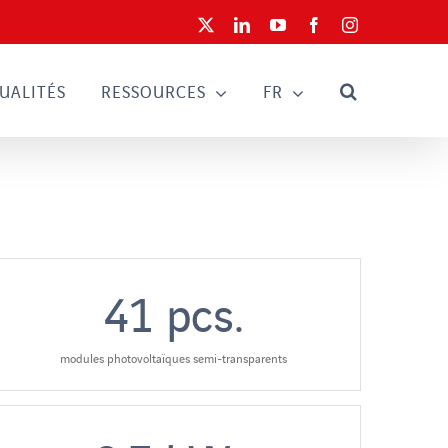
X
LinkedIn
YouTube
Facebook
Instagram
UALITÉS
RESSOURCES
FR
41
pcs.
modules photovoltaïques semi-transparents