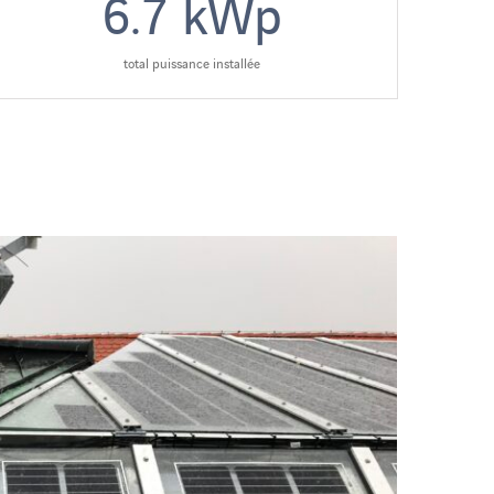
6.7
kWp
total puissance installée