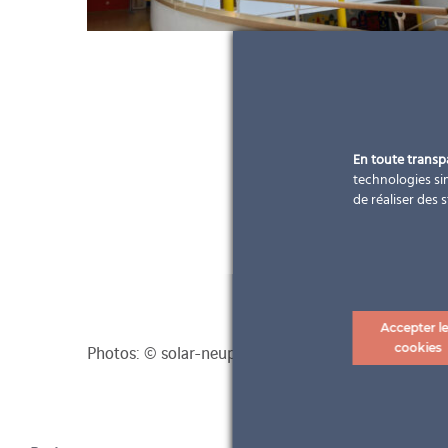
En toute trans
technologies sim
de réaliser des 
Accepter l
cookies
Photos: © solar-neuper