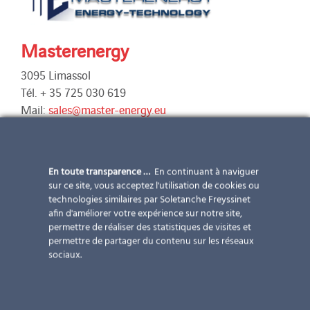
Masterenergy
3095 Limassol
Tél. + 35 725 030 619
Mail:
sales@master-energy.eu
www.master-energy.eu
Zypern Lager
En toute transparence …
En continuant à naviguer
Galilaiou str.
sur ce site, vous acceptez l'utilisation de cookies ou
3015 Limassol
technologies similaires par Soletanche Freyssinet
Zypern
afin d'améliorer votre expérience sur notre site,
permettre de réaliser des statistiques de visites et
Tous les services pour tous les types de projets
permettre de partager du contenu sur les réseaux
sociaux.
photovoltaïques