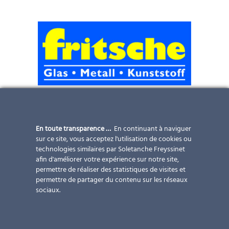
Julius Fritsche GmbH
Gewerbepark 3
En toute transparence …
En continuant à naviguer
5102 Anthering
sur ce site, vous acceptez l'utilisation de cookies ou
technologies similaires par Soletanche Freyssinet
Tél.: 06223 3212-0
afin d'améliorer votre expérience sur notre site,
Mail:
office@fritsche.eu.com
permettre de réaliser des statistiques de visites et
permettre de partager du contenu sur les réseaux
www.fritsche.eu.com
sociaux.
Service complet pour tous types de projets BIPV