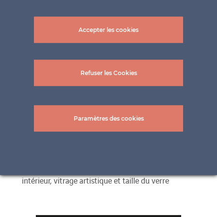
Accepter les cookies
Glasbau Wöhrer GmbH
Refuser les Cookies
Mühlbachgasse 12–14
2514 Traiskirchen
Paramètres des cookies
Tél.: +43 2252 / 526 03
Mail:
office@glasbau-woehrer.at
www.glasbau-woehrer.at
Vitrage de construction, de portail et de réparation,
intérieur, vitrage artistique et taille du verre