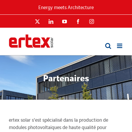
Passer
Energy meets Architecture
au
contenu
X
LinkedIn
YouTube
Facebook
Instagram
Partenaires
ertex solar s’est spécialisé dans la production de
modules photovoltaïques de haute qualité pour