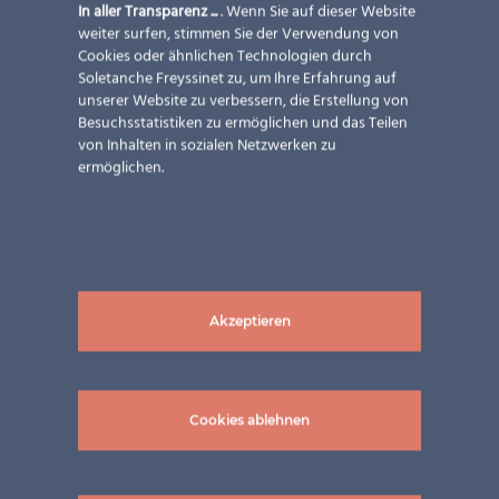
In aller Transparenz ...
. Wenn Sie auf dieser Website
nachhaltige Energie! Im Dach wurden 36 VSG Module
weiter surfen, stimmen Sie der Verwendung von
in der Größe 680x1950mm und 680x2618mm verbaut.
Cookies oder ähnlichen Technologien durch
Insgesamt haben die Module eine Leistung von 6,7
Soletanche Freyssinet zu, um Ihre Erfahrung auf
kWp.
unserer Website zu verbessern, die Erstellung von
Besuchsstatistiken zu ermöglichen und das Teilen
von Inhalten in sozialen Netzwerken zu
Dem aufmerksamen Betrachter fallen eventuell auch
ermöglichen.
die Sonderformen am Rande der Überdachung auf –
eine der Spezialitäten von ertex solar, damit das Dach
perfekt eingekleidet wird.
Foto-Copyright: © Solar-Neuper
Akzeptieren
Diesen Inhalt teilen !
LinkedIn
Twitter
Facebook
WhatsApp
Email
Print
Cookies ablehnen