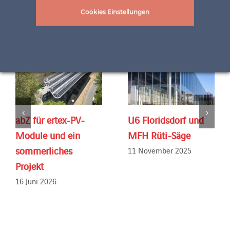
Related Posts
Cookies Einstellungen
abZ für ertex-PV-
U6 Floridsdorf und
Module und ein
MFH Rüti-Säge
sommerliches
11 November 2025
Projekt
16 Juni 2026