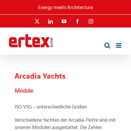
Skip
Energy meets Architecture
to
content
X
LinkedIn
YouTube
Facebook
Instagram
Arcadia Yachts
Module:
ISO VSG – unterschiedliche Größen
Verschiedene Yachten der Arcadia-Flotte sind mit
unseren Modulen ausgestattet. Die Zahlen