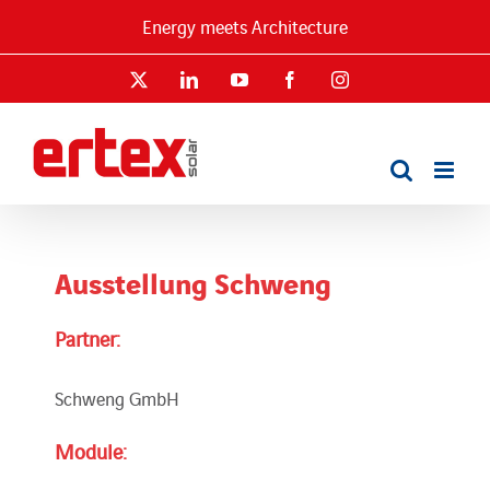
Skip
Energy meets Architecture
to
content
X
LinkedIn
YouTube
Facebook
Instagram
Ausstellung Schweng
Partner:
Schweng GmbH
Module: