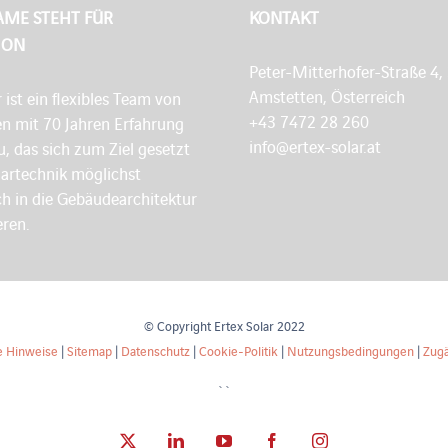
AME STEHT FÜR
KONTAKT
ION
Peter-Mitterhofer-Straße 4,
Amstetten, Österreich
r ist ein flexibles Team von
+43 7472 28 260
en mit 70 Jahren Erfahrung
info@ertex-solar.at
, das sich zum Ziel gesetzt
lartechnik möglichst
h in die Gebäudearchitektur
eren.
© Copyright Ertex Solar 2022
e Hinweise
|
Sitemap
|
Datenschutz
|
Cookie-Politik
|
Nutzungsbedingungen
|
Zugä
``
X
LinkedIn
YouTube
Facebook
Instagram