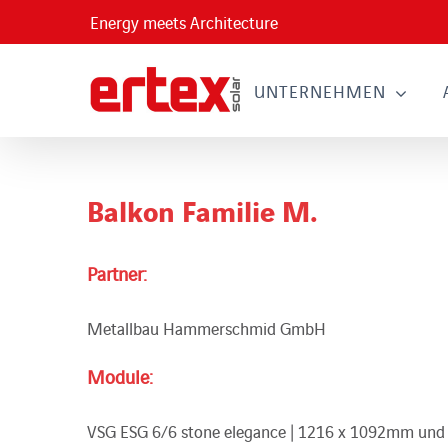
Skip
Energy meets Architecture
to
content
UNTERNEHMEN
Balkon Familie M.
Partner:
Metallbau Hammerschmid GmbH
Module:
VSG ESG 6/6 stone elegance | 1216 x 1092mm un