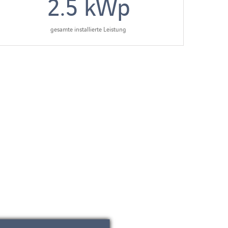
2.5
kWp
gesamte installierte Leistung