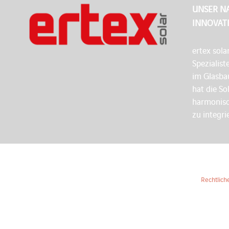
UNSER N
INNOVAT
ertex sola
Spezialist
im Glasbau
hat die So
harmonisc
zu integri
Rechtlich