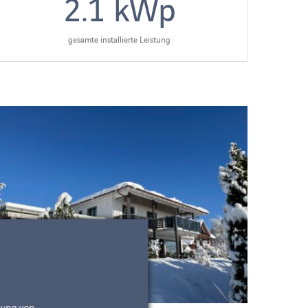
2.1
kWp
gesamte installierte Leistung