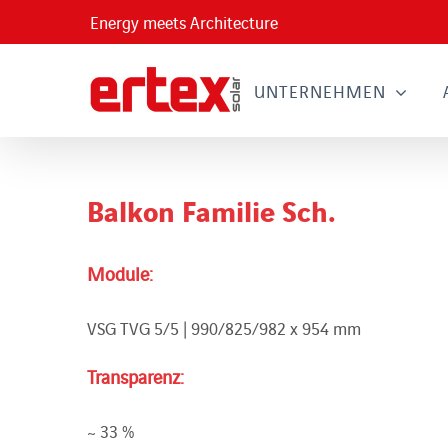
Skip
Energy meets Architecture
to
content
UNTERNEHMEN
Balkon Familie Sch.
Module:
VSG TVG 5/5 | 990/825/982 x 954 mm
Transparenz:
~ 33 %