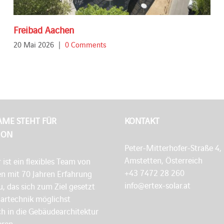
Freibad Aachen
20 Mai 2026
|
0 Comments
AME STEHT FÜR
KONTAKT
ION
Peter-Mitterhofer-Straße 4,
Amstetten, Österreich
r ist ein flexibles Team von
+43 7472 28 260
en mit 70 Jahren Erfahrung
info@ertex-solar.at
, das sich zum Ziel gesetzt
lartechnik möglichst
h in die Gebäudearchitektur
eren.