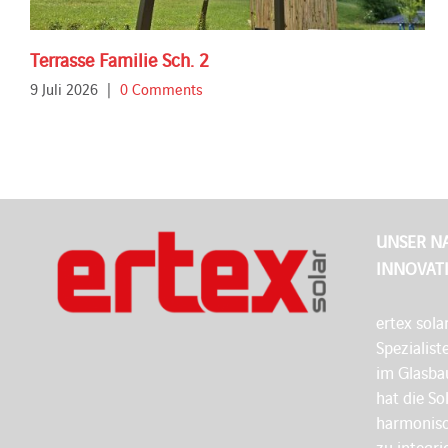
Terrasse Familie Sch. 2
9 Juli 2026
|
0 Comments
UNSER N
INNOVAT
ertex sola
Spezialist
im Glasbau
hat die So
harmonisc
zu integri