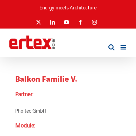
Skip
Energy meets Architecture
to
content
X
LinkedIn
YouTube
Facebook
Instagram
Balkon Familie V.
Partner:
Pholtec GmbH
Module: