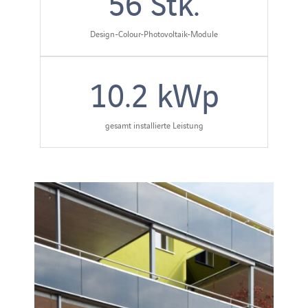
56
Stk.
Design-Colour-Photovoltaik-Module
10.2
kWp
gesamt installierte Leistung