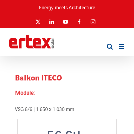
Skip
Energy meets Architecture
to
content
X
LinkedIn
YouTube
Facebook
Instagram
Balkon ITECO
Module:
VSG 6/6 | 1.650 x 1.030 mm