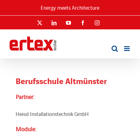
Skip
Energy meets Architecture
to
content
X
LinkedIn
YouTube
Facebook
Instagram
Berufsschule Altmünster
Partner:
Heissl Installationstechnik GmbH
Module: