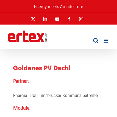
Skip
Energy meets Architecture
to
content
X
LinkedIn
YouTube
Facebook
Instagram
Goldenes PV Dachl
Partner:
Energie Tirol | Innsbrucker Kommunalbetreibe
Module: