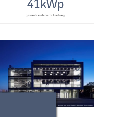
41
kWp
gesamte installierte Leistung