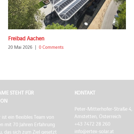
Freibad Aachen
20 Mai 2026
|
0 Comments
AME STEHT FÜR
KONTAKT
ION
Peter-Mitterhofer-Straße 4,
Amstetten, Österreich
r ist ein flexibles Team von
+43 7472 28 260
en mit 70 Jahren Erfahrung
info@ertex-solar.at
, das sich zum Ziel gesetzt