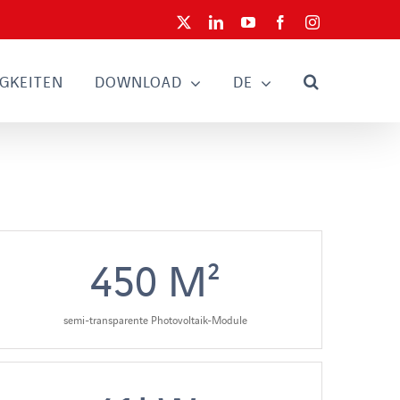
X
LinkedIn
YouTube
Facebook
Instagram
GKEITEN
DOWNLOAD
DE
450
M²
semi-transparente Photovoltaik-Module