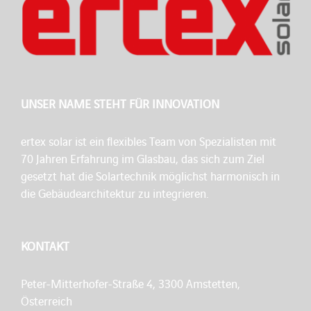
UNSER NAME STEHT FÜR INNOVATION
ertex solar ist ein flexibles Team von Spezialisten mit
70 Jahren Erfahrung im Glasbau, das sich zum Ziel
gesetzt hat die Solartechnik möglichst harmonisch in
die Gebäudearchitektur zu integrieren.
KONTAKT
Peter-Mitterhofer-Straße 4, 3300 Amstetten,
Österreich