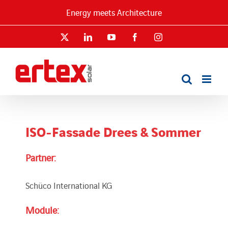
Skip
Energy meets Architecture
to
content
X
LinkedIn
YouTube
Facebook
Instagram
ISO-Fassade Drees & Sommer
Partner:
Schüco International KG
Module: