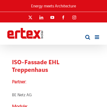
Skip
Energy meets Architecture
to
content
X
LinkedIn
YouTube
Facebook
Instagram
ISO-Fassade EHL
Treppenhaus
Partner:
BE Netz AG
Module: