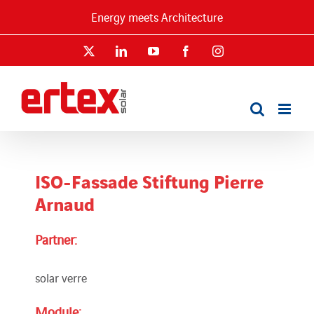
Skip
Energy meets Architecture
to
content
X
LinkedIn
YouTube
Facebook
Instagram
ISO-Fassade Stiftung Pierre
Arnaud
Partner:
solar verre
Module: