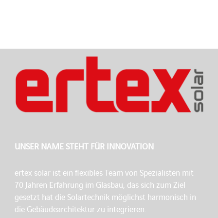
UNSER NAME STEHT FÜR INNOVATION
ertex solar ist ein flexibles Team von Spezialisten mit
70 Jahren Erfahrung im Glasbau, das sich zum Ziel
gesetzt hat die Solartechnik möglichst harmonisch in
die Gebäudearchitektur zu integrieren.