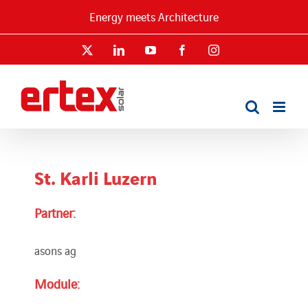
Skip
Energy meets Architecture
to
content
X
LinkedIn
YouTube
Facebook
Instagram
St. Karli Luzern
Partner:
asons ag
Module: