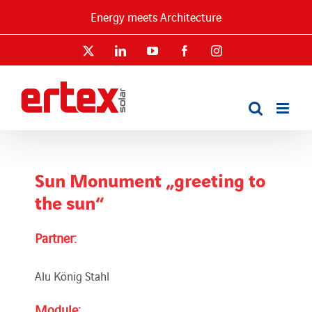
Skip
Energy meets Architecture
to
content
X
LinkedIn
YouTube
Facebook
Instagram
Sun Monument „greeting to
the sun“
Partner:
Alu König Stahl
Module: