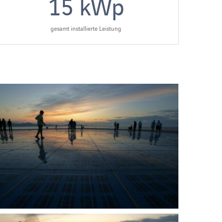
15
kWp
gesamt installierte Leistung