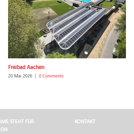
Freibad Aachen
20 Mai 2026
|
0 Comments
AME STEHT FÜR
KONTAKT
ION