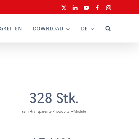
X
LinkedIn
YouTube
Facebook
Instagram
GKEITEN
DOWNLOAD
DE
328
Stk.
semi-transparente Photovoltaik-Module