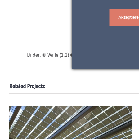
Akzeptiere
Bilder: © Wille (1,2) © Eckart (3,4) © Marin Gospic (
Related Projects