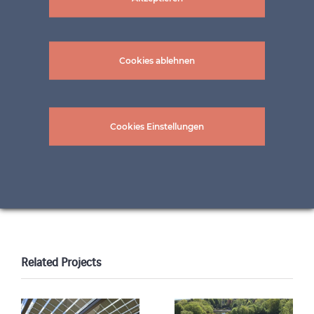
Cookies ablehnen
Bilder: ©Wachter Bau- und Kunstschlosserei
Cookies Einstellungen
GmbH
Related Projects