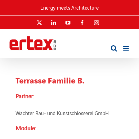
Skip
Energy meets Architecture
to
content
X
LinkedIn
YouTube
Facebook
Instagram
Terrasse Familie B.
Partner:
Wachter Bau- und Kunstschlosserei GmbH
Module: