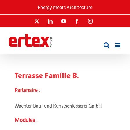
Passer
Energy meets Architecture
au
contenu
X
LinkedIn
YouTube
Facebook
Instagram
Terrasse Famille B.
Partenaire :
Wachter Bau- und Kunstschlosserei GmbH
Modules :