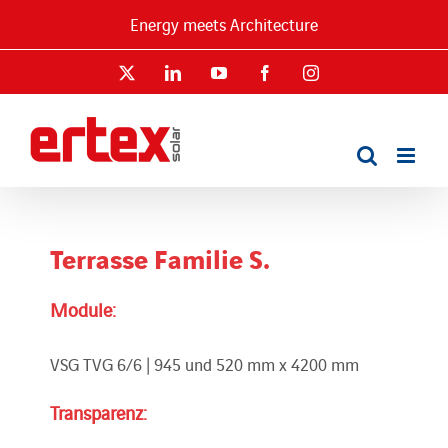
Skip
Energy meets Architecture
to
content
X
LinkedIn
YouTube
Facebook
Instagram
Terrasse Familie S.
Module:
VSG TVG 6/6 | 945 und 520 mm x 4200 mm
Transparenz: