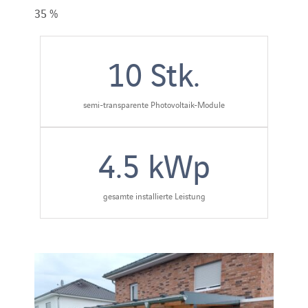
35 %
10
Stk.
semi-transparente Photovoltaik-Module
4.5
kWp
gesamte installierte Leistung