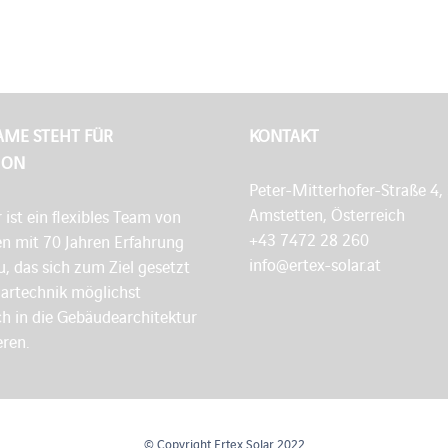
AME STEHT FÜR
KONTAKT
ION
Peter-Mitterhofer-Straße 4,
Amstetten, Österreich
r ist ein flexibles Team von
+43 7472 28 260
en mit 70 Jahren Erfahrung
info@ertex-solar.at
, das sich zum Ziel gesetzt
lartechnik möglichst
h in die Gebäudearchitektur
eren.
© Copyright Ertex Solar 2022