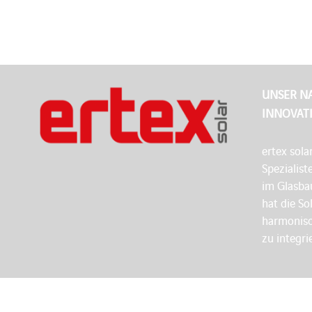
UNSER N
INNOVAT
ertex sola
Spezialist
im Glasbau
hat die So
harmonisc
zu integri