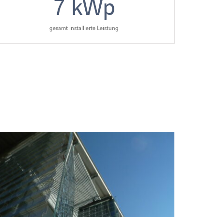
7
kWp
gesamt installierte Leistung