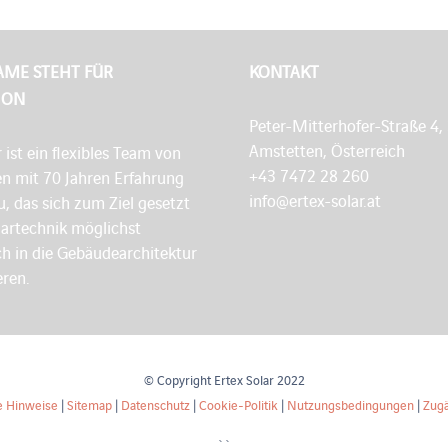
AME STEHT FÜR
KONTAKT
ION
Peter-Mitterhofer-Straße 4,
Amstetten, Österreich
r ist ein flexibles Team von
+43 7472 28 260
en mit 70 Jahren Erfahrung
info@ertex-solar.at
, das sich zum Ziel gesetzt
lartechnik möglichst
h in die Gebäudearchitektur
eren.
© Copyright Ertex Solar 2022
e Hinweise
|
Sitemap
|
Datenschutz
|
Cookie-Politik
|
Nutzungsbedingungen
|
Zugä
``