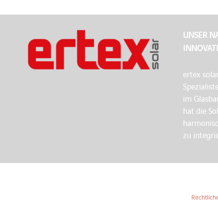
UNSER N
INNOVAT
ertex sola
Spezialist
im Glasbau
hat die So
harmonisc
zu integri
Rechtlich