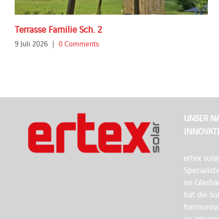
Terrasse Familie Sch. 2
9 Juli 2026
|
0 Comments
UNSER N
INNOVAT
ertex sola
Spezialist
im Glasbau
hat die So
harmonisc
zu integri