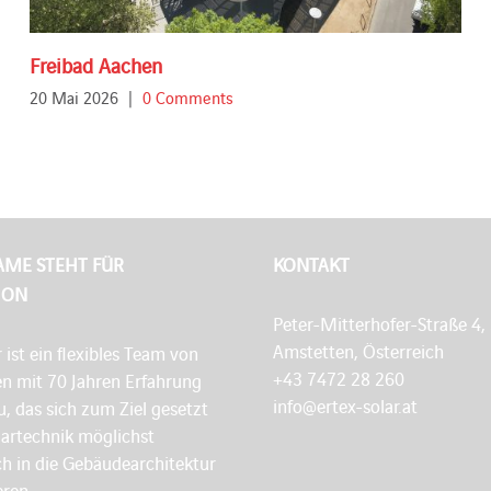
Freibad Aachen
20 Mai 2026
|
0 Comments
AME STEHT FÜR
KONTAKT
ION
Peter-Mitterhofer-Straße 4,
Amstetten, Österreich
r ist ein flexibles Team von
+43 7472 28 260
en mit 70 Jahren Erfahrung
info@ertex-solar.at
, das sich zum Ziel gesetzt
lartechnik möglichst
h in die Gebäudearchitektur
eren.