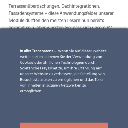
Terrassenüberdachungen, Dachintegrationen,
Fassadensysteme – diese Anwendungsfelder unserer
Module dürften den meisten Lesern nun bereits
bekannt sein. Aber wussten Sie, dass sich unsere PV-
Paneele auch super als Lärmschutzwand machen?
Bei der Integration von unseren Solarmodulen in eine
In aller Transparenz ...
. Wenn Sie auf dieser Website
Lärmschutzwand ergibt sich nicht nur die eigene
weiter surfen, stimmen Sie der Verwendung von
Energieproduktion als Vorteil, sondern es sieht auch
Cookies oder ähnlichen Technologien durch
Soletanche Freyssinet zu, um Ihre Erfahrung auf
optisch äußerst ansprechend aus.
unserer Website zu verbessern, die Erstellung von
Besuchsstatistiken zu ermöglichen und das Teilen
Aber überzeugen Sie sich selbst in unserem Youtube-
von Inhalten in sozialen Netzwerken zu
Video über drei unserer Lärmschutzwandprojekte!
ermöglichen.
Sehen Sie sich das Video an: