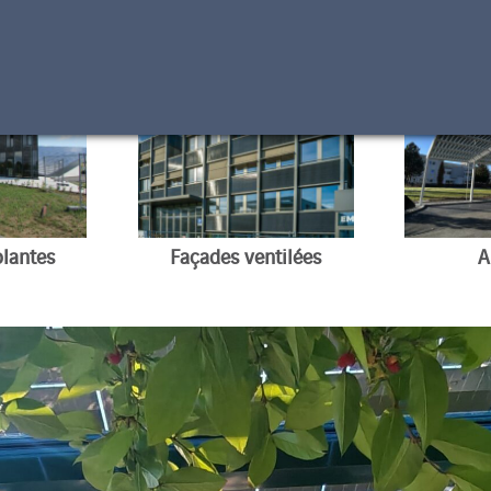
Façades ventilées
olantes
A