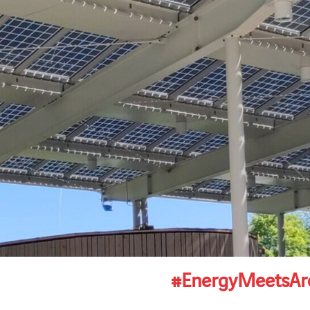
#EnergyMeetsArc