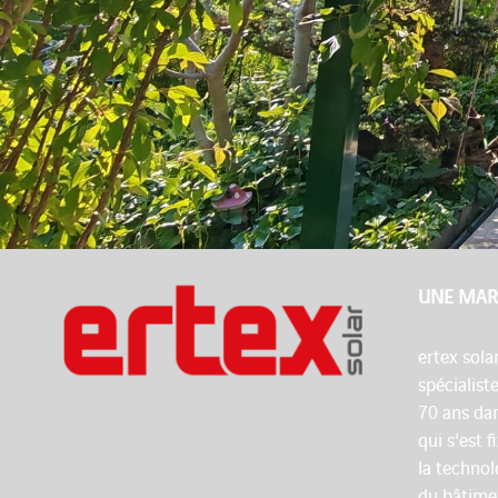
UNE MAR
ertex sola
spécialist
70 ans dan
qui s'est 
la technol
du bâtime