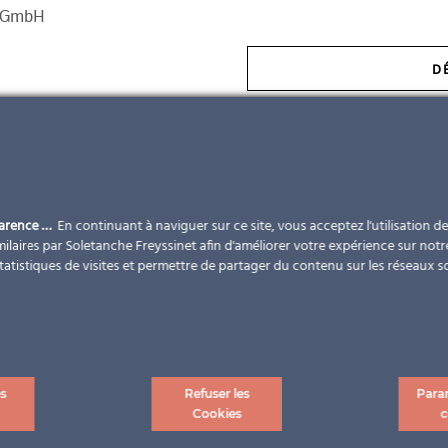
tterwallner GmbH
U6 Floridsdorf ©Max
D
parence …
En continuant à naviguer sur ce site, vous acceptez l'utilisation d
20
%
ilaires par Soletanche Freyssinet afin d'améliorer votre expérience sur notr
statistiques de visites et permettre de partager du contenu sur les réseaux s
En général, 20 à 30 % des charges de climatisation et
d’éclairage peuvent être éliminées
es
Refuser les
Para
Cookies
c