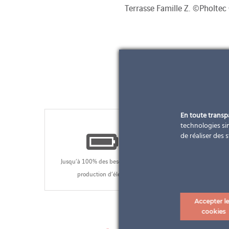
Clôture de piscine ©Elektrotechnik Mi
En toute trans
100
%
technologies sim
de réaliser des 
Jusqu’à 100% des besoins en électricité couverts par une
production d’électricité locale et décarbonée
Accepter l
cookies