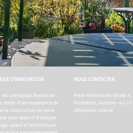
QUE D’INNOVATION
NOUS CONTACTER
r est une équipe flexible de
Peter-Mitterhofer-Straße 4,
es dotée d'une expérience de
Amstetten, Autriche +43 74
s la construction en verre,
info@ertex-solar.at
fixée pour objectif d'intégrer
ogie solaire à l'architecture
nt le plus harmonieusement