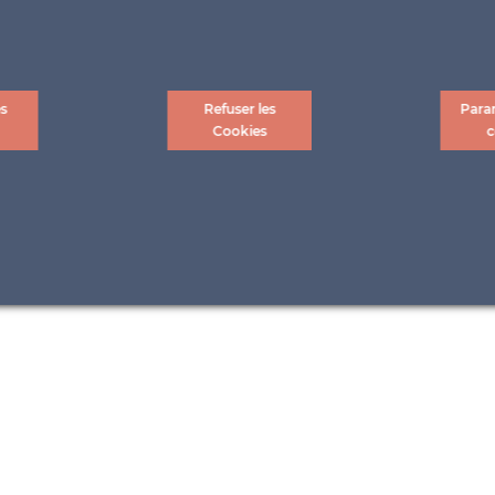
es
Refuser les
Para
Cookies
c
uée aux garde-corps
nt été équipé fin 2021 de modules photovoltaïques réalisés sur-
onnelles cellules en silicium monocristallin à 5 busbars : le client
différentes, totalisant plus de 2,5 kWp, ont été installés.