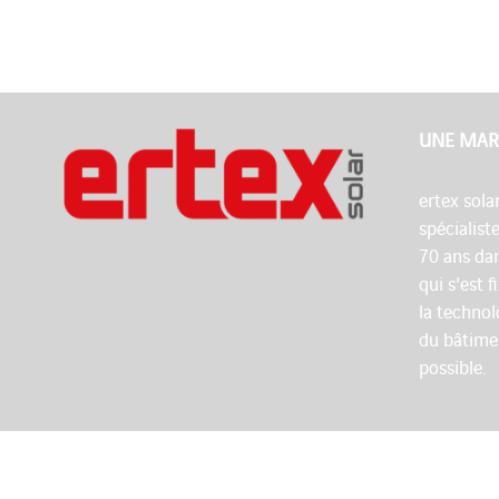
UNE MAR
ertex sola
spécialist
70 ans dan
qui s'est 
la technol
du bâtime
possible.