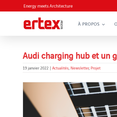
Passer
Energy meets Architecture
au
contenu
À PROPOS
Audi charging hub et un 
19 janvier 2022
|
Actualités
,
Newsletter
,
Projet