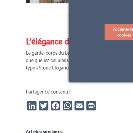
Accepter l
cookies
L’élégance de la pierre appliq
Le garde-corps du balcon de la famille M. a égaleme
que que les cellules utilisées ne sont pas les traditi
type « Stone Elegance ». 19 panneaux de deux tailles 
Partager ce contenu !
LinkedIn
Twitter
Facebook
WhatsApp
Email
Print
Articles similaires