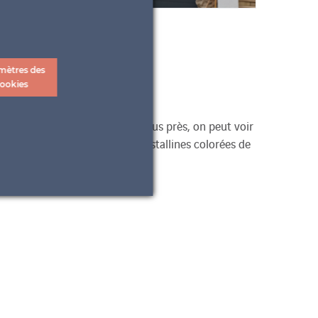
mètres des
ookies
mesure. En les regardant de plus près, on peut voir
 a opté pour nos cellules polycristallines colorées de