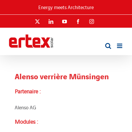
Passer
Energy meets Architecture
au
contenu
X
LinkedIn
YouTube
Facebook
Instagram
Alenso verrière Münsingen
Partenaire :
Alenso AG
Modules :