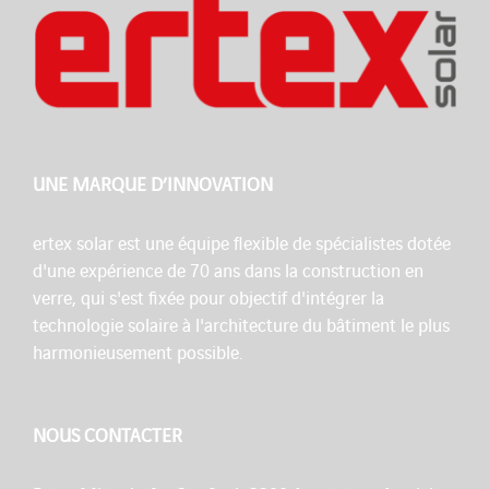
UNE MARQUE D’INNOVATION
ertex solar est une équipe flexible de spécialistes dotée
d'une expérience de 70 ans dans la construction en
verre, qui s'est fixée pour objectif d'intégrer la
technologie solaire à l'architecture du bâtiment le plus
harmonieusement possible.
NOUS CONTACTER