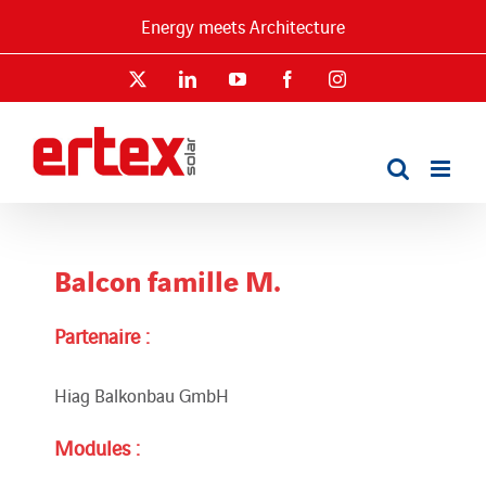
Passer
Energy meets Architecture
au
contenu
X
LinkedIn
YouTube
Facebook
Instagram
Balcon famille M.
Partenaire :
Hiag Balkonbau GmbH
Modules :