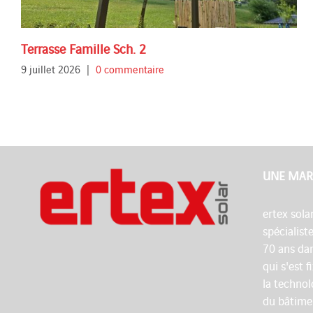
Terrasse Famille Sch. 2
9 juillet 2026
|
0 commentaire
UNE MAR
ertex sola
spécialist
70 ans dan
qui s'est 
la technol
du bâtime