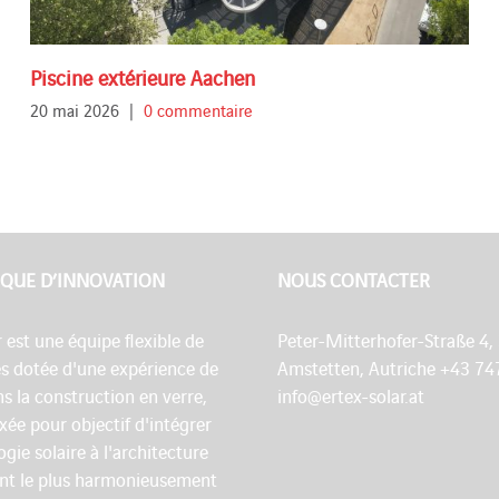
Piscine extérieure Aachen
20 mai 2026
|
0 commentaire
QUE D’INNOVATION
NOUS CONTACTER
r est une équipe flexible de
Peter-Mitterhofer-Straße 4,
es dotée d'une expérience de
Amstetten, Autriche +43 74
s la construction en verre,
info@ertex-solar.at
fixée pour objectif d'intégrer
ogie solaire à l'architecture
nt le plus harmonieusement