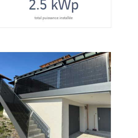
2.5
kWp
total puissance installée