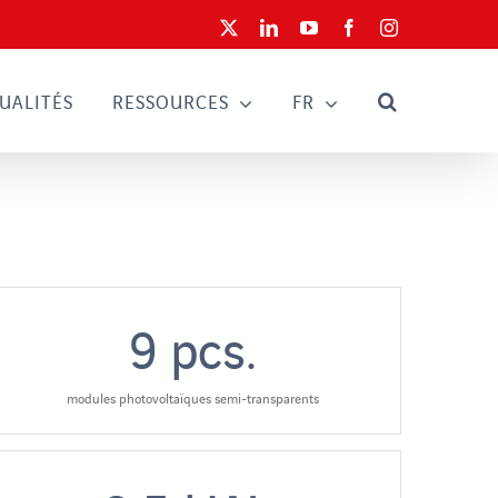
X
LinkedIn
YouTube
Facebook
Instagram
UALITÉS
RESSOURCES
FR
9
pcs.
modules photovoltaïques semi-transparents