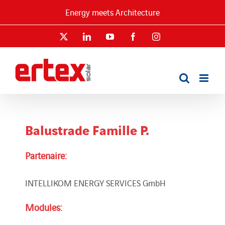
Passer
Energy meets Architecture
au
contenu
X
LinkedIn
YouTube
Facebook
Instagram
Balustrade Famille P.
Partenaire:
INTELLIKOM ENERGY SERVICES GmbH
Modules: