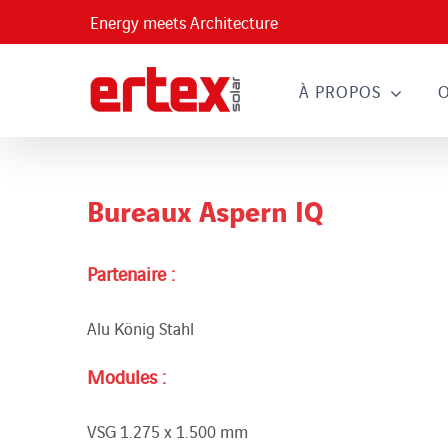
Passer
Energy meets Architecture
au
contenu
À PROPOS
Bureaux Aspern IQ
Partenaire :
Alu König Stahl
Modules :
VSG 1.275 x 1.500 mm