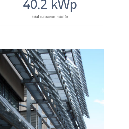
40.2
kWp
total puissance installée