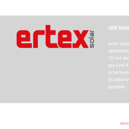
UNE MAR
ertex sola
spécialist
70 ans dan
qui s'est 
la technol
du bâtime
possible.
Menti