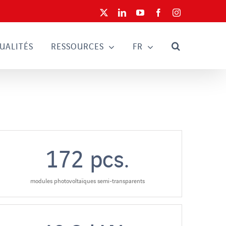
X
LinkedIn
YouTube
Facebook
Instagram
UALITÉS
RESSOURCES
FR
172
pcs.
modules photovoltaïques semi-transparents