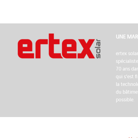
UNE MAR
ertex sola
spécialist
70 ans dan
qui s'est 
la technol
du bâtime
possible.