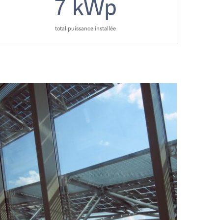
7
kWp
total puissance installée