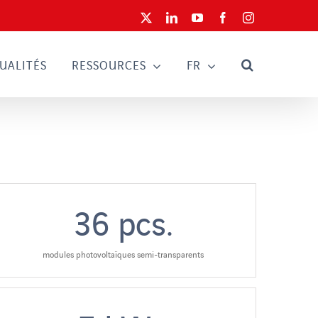
X
LinkedIn
YouTube
Facebook
Instagram
UALITÉS
RESSOURCES
FR
36
pcs.
modules photovoltaïques semi-transparents