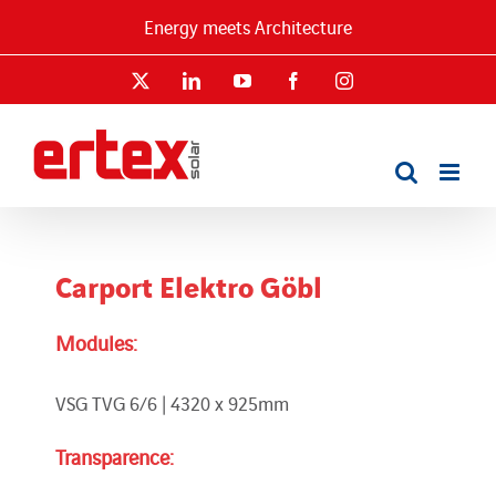
Passer
Energy meets Architecture
au
contenu
X
LinkedIn
YouTube
Facebook
Instagram
Carport Elektro Göbl
Modules:
VSG TVG 6/6 | 4320 x 925mm
Transparence: