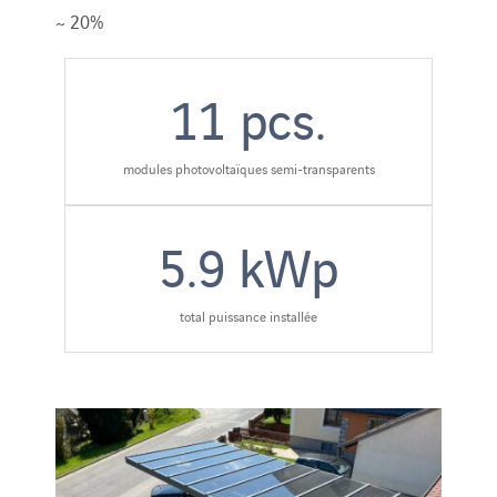
~ 20%
11
pcs.
modules photovoltaïques semi-transparents
5.9
kWp
total puissance installée