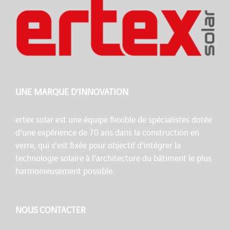
UNE MARQUE D’INNOVATION
ertex solar est une équipe flexible de spécialistes dotée
d'une expérience de 70 ans dans la construction en
verre, qui s'est fixée pour objectif d'intégrer la
technologie solaire à l'architecture du bâtiment le plus
harmonieusement possible.
NOUS CONTACTER