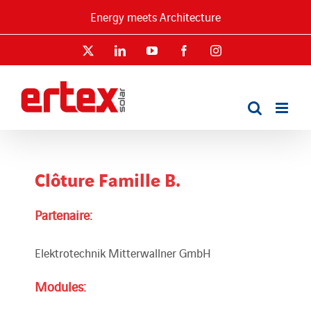
Passer
Energy meets Architecture
au
contenu
X
LinkedIn
YouTube
Facebook
Instagram
Clôture Famille B.
Partenaire:
Elektrotechnik Mitterwallner GmbH
Modules: