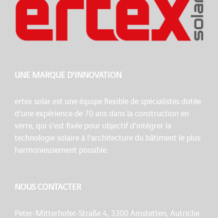
UNE MARQUE D’INNOVATION
ertex solar est une équipe flexible de spécialistes dotée
d'une expérience de 70 ans dans la construction en
verre, qui s'est fixée pour objectif d'intégrer la
technologie solaire à l'architecture du bâtiment le plus
harmonieusement possible.
NOUS CONTACTER
Peter-Mitterhofer-Straße 4, 3300 Amstetten, Autriche