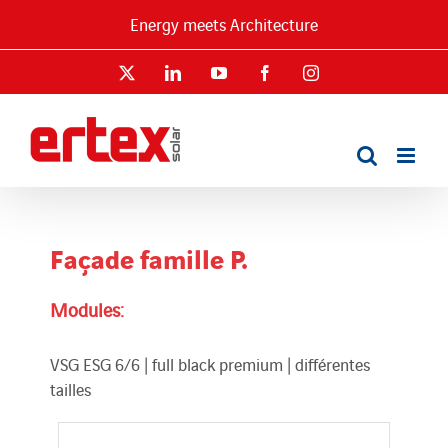
Passer
Energy meets Architecture
au
contenu
X
LinkedIn
YouTube
Facebook
Instagram
Façade famille P.
Modules:
VSG ESG 6/6 | full black premium | différentes
tailles