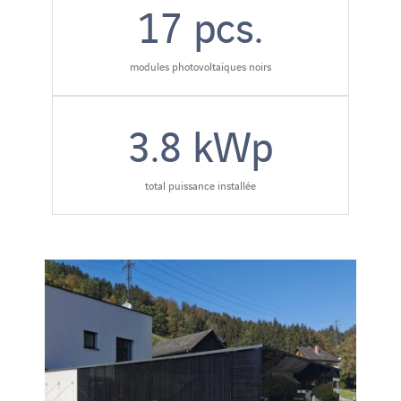
17
pcs.
modules photovoltaïques noirs
3.8
kWp
total puissance installée