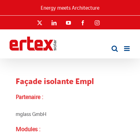
Passer
Energy meets Architecture
au
contenu
X
LinkedIn
YouTube
Facebook
Instagram
Façade isolante Empl
Partenaire :
mglass GmbH
Modules :