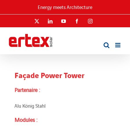
Passer
Energy meets Architecture
au
contenu
X
LinkedIn
YouTube
Facebook
Instagram
Façade Power Tower
Partenaire :
Alu König Stahl
Modules :